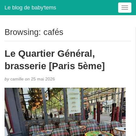
Le blog de baby'tems
T
o
g
g
Browsing: cafés
l
e
n
Le Quartier Général,
a
v
brasserie [Paris 5ème]
i
g
by
camille
on
25 mai 2026
a
t
i
o
n