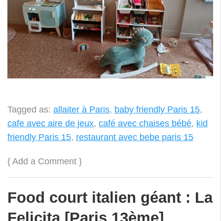
Tagged as:
allaiter à Paris
,
baby friendly Paris 15
,
cafe avec aire de jeux
,
café avec chaises bébé
,
kid
friendly Paris 15
,
restaurant avec bebe paris 15
{
Add a Comment
}
Food court italien géant : La
Felicita [Paris 13ème]