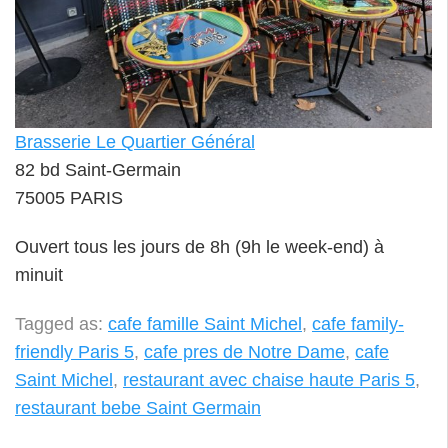
Brasserie Le Quartier Général
82 bd Saint-Germain
75005 PARIS
Ouvert tous les jours de 8h (9h le week-end) à
minuit
Tagged as:
cafe famille Saint Michel
,
cafe family-
friendly Paris 5
,
cafe pres de Notre Dame
,
cafe
Saint Michel
,
restaurant avec chaise haute Paris 5
,
restaurant bebe Saint Germain