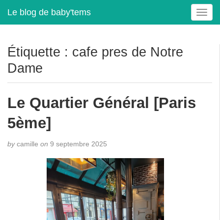
Le blog de baby'tems
T
o
g
g
Étiquette :
cafe pres de Notre
l
Dame
e
n
a
Le Quartier Général [Paris
v
i
5ème]
g
a
t
by
camille
on
9 septembre 2025
i
o
n