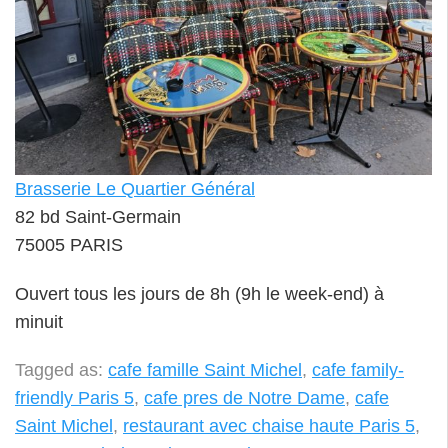
Brasserie Le Quartier Général
82 bd Saint-Germain
75005 PARIS
Ouvert tous les jours de 8h (9h le week-end) à
minuit
Tagged as:
cafe famille Saint Michel
,
cafe family-
friendly Paris 5
,
cafe pres de Notre Dame
,
cafe
Saint Michel
,
restaurant avec chaise haute Paris 5
,