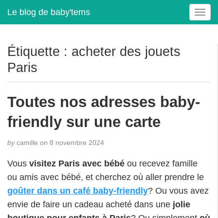
Le blog de baby'tems
T
o
g
g
Étiquette :
acheter des jouets
l
Paris
e
n
a
Toutes nos adresses baby-
v
i
friendly sur une carte
g
a
t
by
camille
on
8 novembre 2024
i
Vous
visitez Paris avec bébé
ou recevez famille
o
n
ou amis avec bébé, et cherchez où aller prendre le
goûter dans un café baby-friendly
? Ou vous avez
envie de faire un cadeau acheté dans une
jolie
boutique pour enfants à Paris
? Ou simplement
où