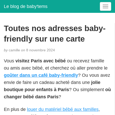
Le blog de baby'tems
T
o
g
g
Toutes nos adresses baby-
l
e
friendly sur une carte
n
a
by
camille
on
8 novembre 2024
v
i
Vous
visitez Paris avec bébé
ou recevez famille
g
ou amis avec bébé, et cherchez où aller prendre le
a
t
goûter dans un café baby-friendly
? Ou vous avez
i
envie de faire un cadeau acheté dans une
jolie
o
boutique pour enfants à Paris
? Ou simplement
où
n
changer bébé dans Paris
?
En plus de
louer du matériel bébé aux familles
,