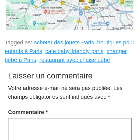
Tagged as:
acheter des jouets Paris
,
boutiques pour
enfants à Paris
,
cafe baby-friendly paris
,
changer
bébé à Paris
,
restaurant avec chaise bébé
Laisser un commentaire
Votre adresse e-mail ne sera pas publiée.
Les
champs obligatoires sont indiqués avec
*
Commentaire
*