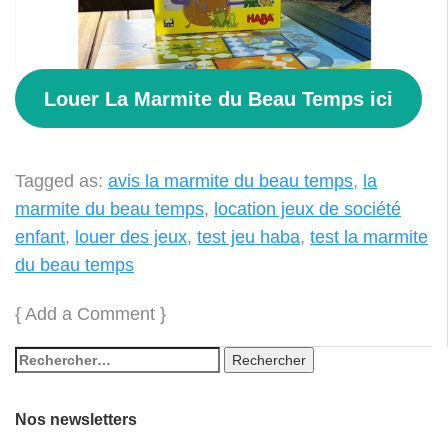
Louer La Marmite du Beau Temps ici
Tagged as:
avis la marmite du beau temps
,
la
marmite du beau temps
,
location jeux de société
enfant
,
louer des jeux
,
test jeu haba
,
test la marmite
du beau temps
{
Add a Comment
}
Nos newsletters