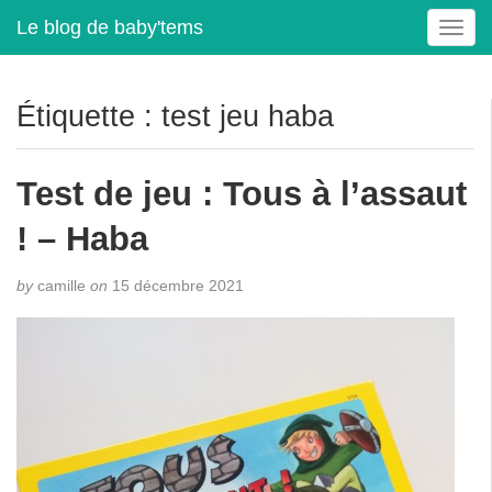
Le blog de baby'tems
T
o
g
g
Étiquette :
test jeu haba
l
e
n
Test de jeu : Tous à l’assaut
a
v
! – Haba
i
g
by
camille
on
15 décembre 2021
a
t
i
o
n