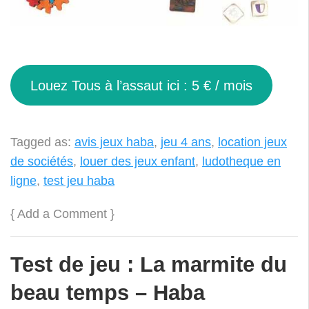
Louez Tous à l’assaut ici : 5 € / mois
Tagged as:
avis jeux haba
,
jeu 4 ans
,
location jeux
de sociétés
,
louer des jeux enfant
,
ludotheque en
ligne
,
test jeu haba
{
Add a Comment
}
Test de jeu : La marmite du
beau temps – Haba