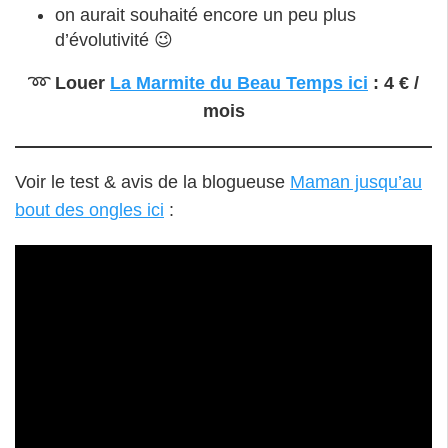
on aurait souhaité encore un peu plus
d’évolutivité 😉
➿
Louer
La Marmite du Beau Temps ici
: 4 € /
mois
Voir le test & avis de la blogueuse
Maman jusqu’au
bout des ongles ici
: