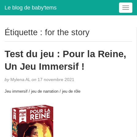
Le blog de baby'tems
T
o
g
g
Étiquette :
for the story
l
e
n
Test du jeu : Pour la Reine,
a
v
Un Jeu Immersif !
i
g
by
Mylena AL
on
17 novembre 2021
a
t
Jeu immersif / jeu de narration / jeu de rôle
i
o
n