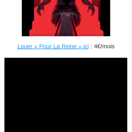
Louer « Pour La Reine » ici
: 4€/mois