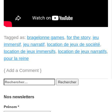
Tagged as:
bragelonne games
,
for the story
,
jeu
immersif
,
jeu narratif
,
location de jeux de société
,
location de jeux immersifs
,
location de jeux narratifs
,
pour la reine
{
Add a Comment
}
Nos newsletters
Prénom
*