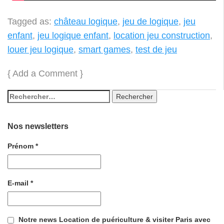
Tagged as:
château logique
,
jeu de logique
,
jeu
enfant
,
jeu logique enfant
,
location jeu construction
,
louer jeu logique
,
smart games
,
test de jeu
{
Add a Comment
}
Nos newsletters
Prénom
*
E-mail
*
Notre news Location de puériculture & visiter Paris avec