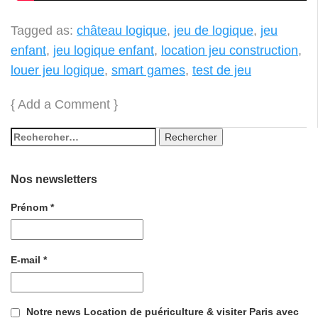
Tagged as:
château logique
,
jeu de logique
,
jeu
enfant
,
jeu logique enfant
,
location jeu construction
,
louer jeu logique
,
smart games
,
test de jeu
{
Add a Comment
}
Nos newsletters
Prénom
*
E-mail
*
Notre news Location de puériculture & visiter Paris avec