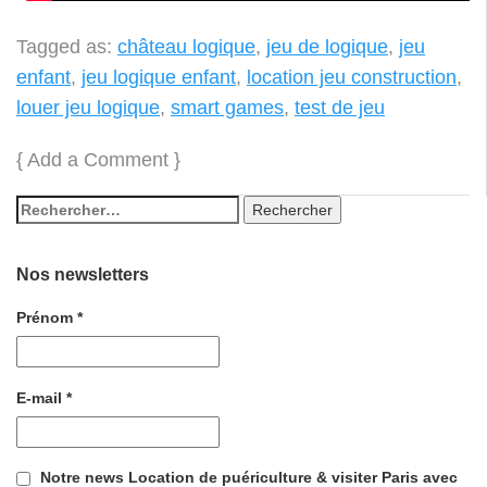
Tagged as:
château logique
,
jeu de logique
,
jeu
enfant
,
jeu logique enfant
,
location jeu construction
,
louer jeu logique
,
smart games
,
test de jeu
{
Add a Comment
}
Nos newsletters
Prénom
*
E-mail
*
Notre news Location de puériculture & visiter Paris avec