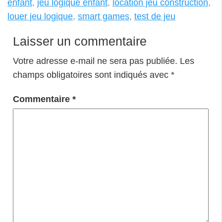
enfant
,
jeu logique enfant
,
location jeu construction
,
louer jeu logique
,
smart games
,
test de jeu
Laisser un commentaire
Votre adresse e-mail ne sera pas publiée.
Les
champs obligatoires sont indiqués avec
*
Commentaire
*