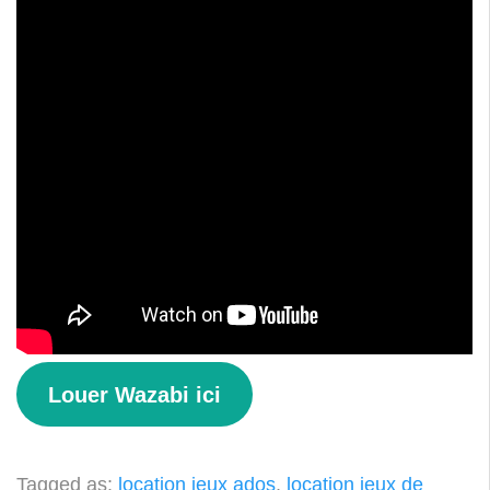
Louer Wazabi ici
Tagged as:
location jeux ados
,
location jeux de