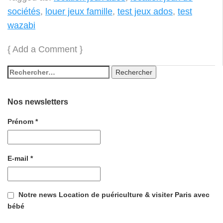
sociétés
,
louer jeux famille
,
test jeux ados
,
test
wazabi
{
Add a Comment
}
Nos newsletters
Prénom
*
E-mail
*
Notre news Location de puériculture & visiter Paris avec
bébé