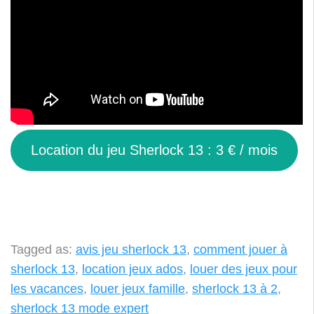
Location du jeu Sherlock 13 : 3 € / mois
Tagged as:
avis jeu sherlock 13
,
comment jouer à
sherlock 13
,
location jeux ados
,
louer des jeux pour
les vacances
,
louer jeux famille
,
sherlock 13 à 2
,
sherlock 13 mode expert