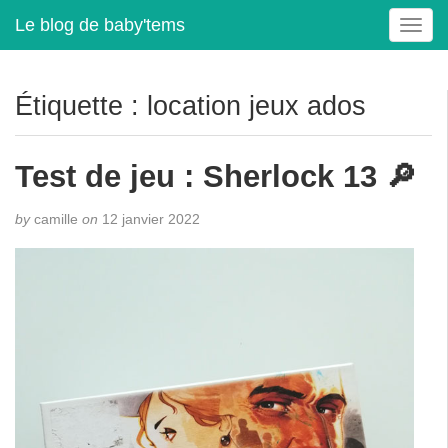
Le blog de baby'tems
T
o
g
g
Étiquette :
location jeux ados
l
e
n
Test de jeu : Sherlock 13 🔎
a
v
by
camille
on
12 janvier 2022
i
g
a
t
i
o
n