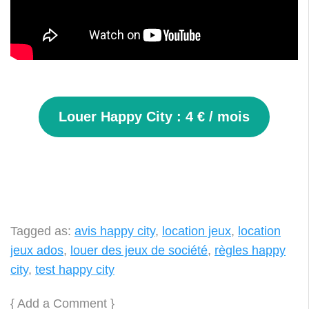
Louer Happy City : 4 € / mois
Tagged as:
avis happy city
,
location jeux
,
location
jeux ados
,
louer des jeux de société
,
règles happy
city
,
test happy city
{
Add a Comment
}