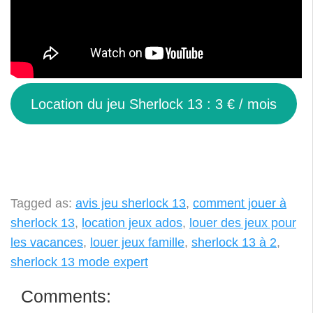
Location du jeu Sherlock 13 : 3 € / mois
Tagged as:
avis jeu sherlock 13
,
comment jouer à
sherlock 13
,
location jeux ados
,
louer des jeux pour
les vacances
,
louer jeux famille
,
sherlock 13 à 2
,
sherlock 13 mode expert
Comments: