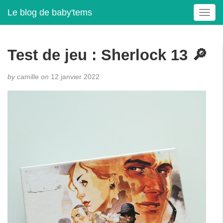
Le blog de baby'tems
T
o
g
g
Test de jeu : Sherlock 13 🔎
l
e
by
camille
on
12 janvier 2022
n
a
v
i
g
a
t
i
o
n