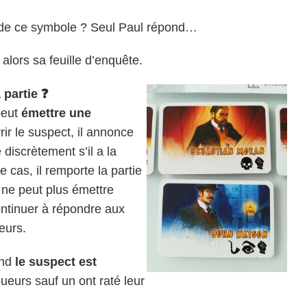
 de ce symbole ? Seul Paul répond…
lors sa feuille d’enquête.
 partie
❓
peut
émettre une
ir le suspect, il annonce
 discrètement s’il a la
e cas, il remporte la partie
il ne peut plus émettre
ontinuer à répondre aux
eurs.
and
le suspect est
oueurs sauf un ont raté leur