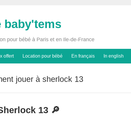
e baby'tems
ion pour bébé à Paris et en Ile-de-France
x offert
Location pour bébé
En français
In english
nt jouer à sherlock 13
 Sherlock 13 🔎