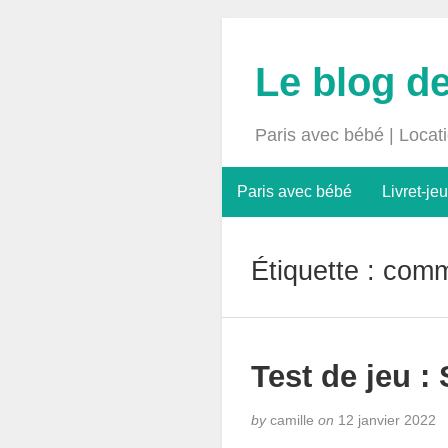
Le blog d
Paris avec bébé | Locat
Paris avec bébé
Livret-jeu
Étiquette :
comme
Test de jeu :
by
camille
on
12 janvier 2022