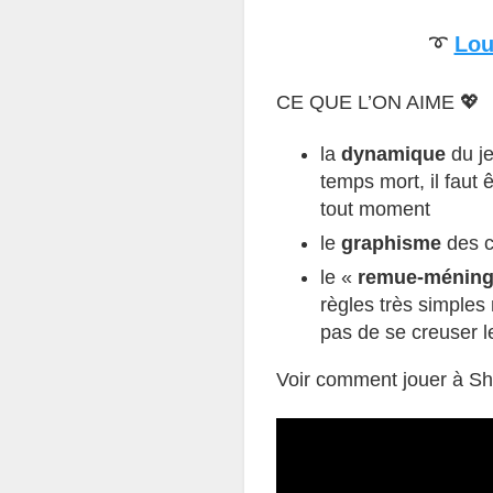
➰
Lou
CE QUE L’ON AIME 💖
la
dynamique
du j
temps mort, il faut ê
tout moment
le
graphisme
des c
le «
remue-ménin
règles très simple
pas de se creuser l
Voir comment jouer à She