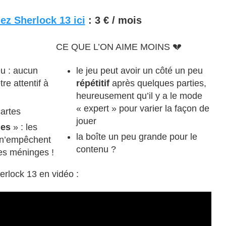
ez Sherlock 13 ici
: 3 € / mois
CE QUE L’ON AIME MOINS 💔
eu : aucun
le jeu peut avoir un côté un peu
tre attentif à
répétitif
après quelques parties,
heureusement qu’il y a le mode
« expert » pour varier la façon de
artes
jouer
ges
» : les
la boîte un peu grande pour le
s n’empêchent
contenu ?
es méninges !
rlock 13 en vidéo :