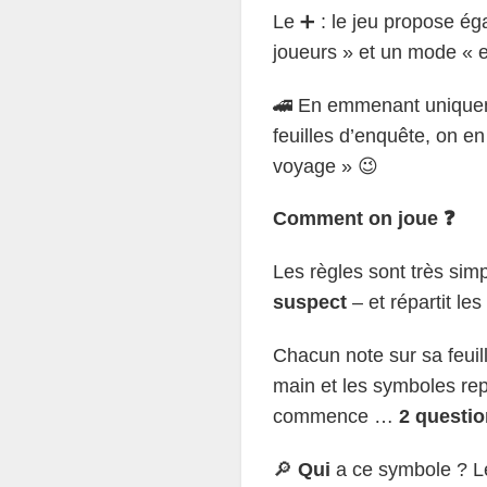
Le ➕ : le jeu propose é
joueurs » et un mode « e
🚄 En emmenant uniqueme
feuilles d’enquête, on en
voyage » 😉
Comment on joue ❓
Les règles sont très sim
suspect
– et répartit le
Chacun note sur sa feuil
main et les symboles repr
commence …
2 questi
🔎
Qui
a ce symbole ? Le