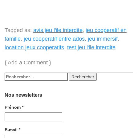
Tagged as:
avis jeu l'ile interdite
,
jeu cooperatif en
famille
,
jeu cooperatif entre ados
,
jeu immersif
,
location jeux cooperatifs
,
test jeu l'ile interdite
{
Add a Comment
}
Nos newsletters
Prénom
*
E-mail
*