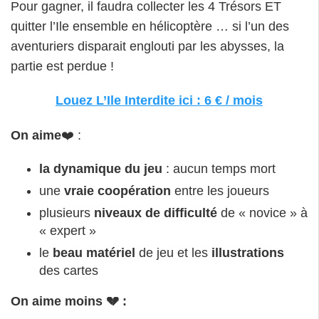
Pour gagner, il faudra collecter les 4 Trésors ET
quitter l’Ile ensemble en hélicoptère … si l’un des
aventuriers disparait englouti par les abysses, la
partie est perdue !
Louez L’Ile Interdite ici : 6 € / mois
On aime
❤️ :
la dynamique du jeu
: aucun temps mort
une
vraie coopération
entre les joueurs
plusieurs
niveaux de difficulté
de « novice » à
« expert »
le
beau matériel
de jeu et les
illustrations
des cartes
On aime moins 💔 :