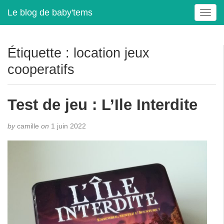
Le blog de baby'tems
T
o
g
g
Étiquette :
location jeux
l
cooperatifs
e
n
a
Test de jeu : L’Ile Interdite
v
i
g
by
camille
on
1 juin 2022
a
t
i
o
n