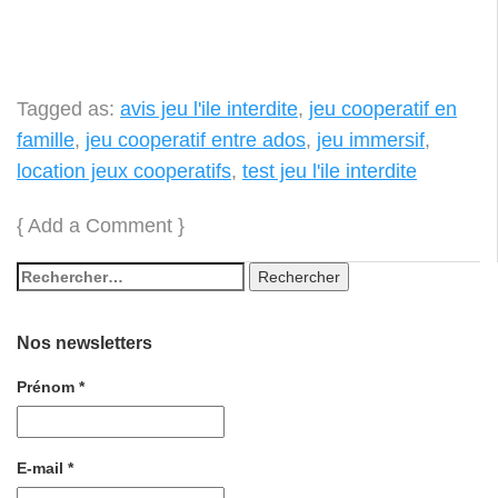
Tagged as:
avis jeu l'ile interdite
,
jeu cooperatif en
famille
,
jeu cooperatif entre ados
,
jeu immersif
,
location jeux cooperatifs
,
test jeu l'ile interdite
{
Add a Comment
}
Nos newsletters
Prénom
*
E-mail
*