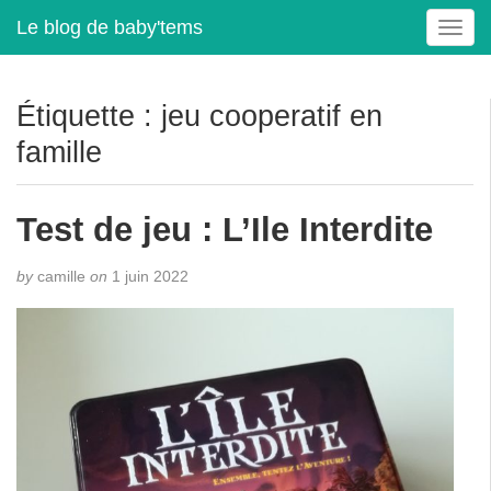
Le blog de baby'tems
T
o
g
g
Étiquette :
jeu cooperatif en
l
famille
e
n
a
Test de jeu : L’Ile Interdite
v
i
g
by
camille
on
1 juin 2022
a
t
i
o
n