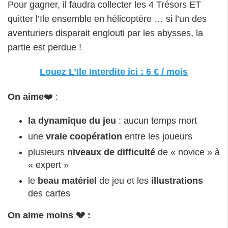
Pour gagner, il faudra collecter les 4 Trésors ET
quitter l’Ile ensemble en hélicoptère … si l’un des
aventuriers disparait englouti par les abysses, la
partie est perdue !
Louez L’Ile Interdite ici : 6 € / mois
On aime
❤️ :
la dynamique du jeu
: aucun temps mort
une
vraie coopération
entre les joueurs
plusieurs
niveaux de difficulté
de « novice » à
« expert »
le
beau matériel
de jeu et les
illustrations
des cartes
On aime moins 💔 :