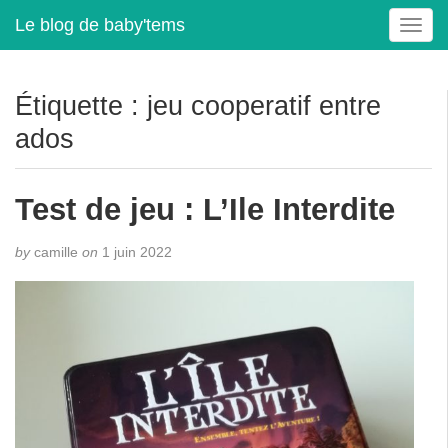
Le blog de baby'tems
T
o
g
g
Étiquette :
jeu cooperatif entre
l
ados
e
n
a
Test de jeu : L’Ile Interdite
v
i
g
by
camille
on
1 juin 2022
a
t
i
o
n