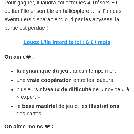
Pour gagner, il faudra collecter les 4 Trésors ET
quitter l’Ile ensemble en hélicoptère … si l’un des
aventuriers disparait englouti par les abysses, la
partie est perdue !
Louez L’Ile Interdite ici : 6 € / mois
On aime
❤️ :
la dynamique du jeu
: aucun temps mort
une
vraie coopération
entre les joueurs
plusieurs
niveaux de difficulté
de « novice » à
« expert »
le
beau matériel
de jeu et les
illustrations
des cartes
On aime moins 💔 :