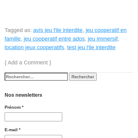
Tagged as:
avis jeu l'ile interdite
,
jeu cooperatif en
famille
,
jeu cooperatif entre ados
,
jeu immersif
,
location jeux cooperatifs
,
test jeu l'ile interdite
{
Add a Comment
}
Nos newsletters
Prénom
*
E-mail
*