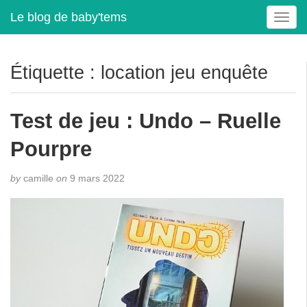
Le blog de baby'tems
T
o
g
g
Étiquette :
location jeu enquête
l
e
n
Test de jeu : Undo – Ruelle
a
v
Pourpre
i
g
by
camille
on
9 mars 2022
a
t
i
o
n