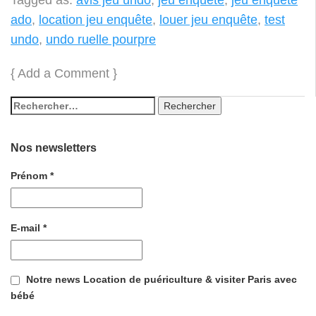
ado
,
location jeu enquête
,
louer jeu enquête
,
test
undo
,
undo ruelle pourpre
{
Add a Comment
}
Nos newsletters
Prénom
*
E-mail
*
Notre news Location de puériculture & visiter Paris avec
bébé