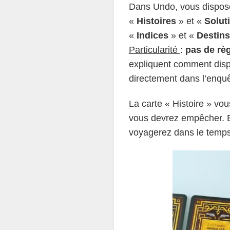
Dans Undo, vous dispose
«
Histoires
» et «
Solut
«
Indices
» et «
Destins
Particularité
:
pas de rè
expliquent comment dispo
directement dans l’enquê
La carte « Histoire » vo
vous devrez empêcher. En
voyagerez dans le temps