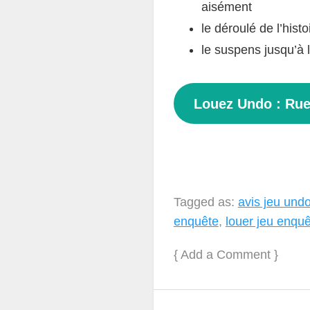
aisément
le déroulé de l’histo
le suspens jusqu’à l
Louez Undo : Ruel
Tagged as:
avis jeu und
enquête
,
louer jeu enqu
{
Add a Comment
}