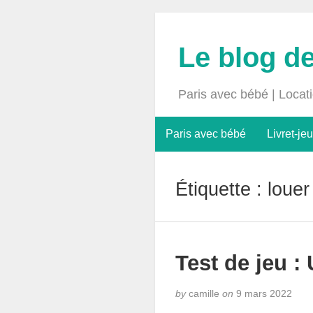
Le blog d
Paris avec bébé | Locat
Paris avec bébé
Livret-jeu
Étiquette :
louer
Test de jeu :
by
camille
on
9 mars 2022