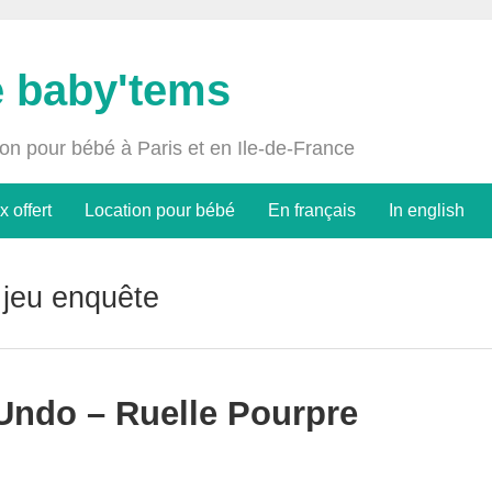
e baby'tems
ion pour bébé à Paris et en Ile-de-France
x offert
Location pour bébé
En français
In english
 jeu enquête
 Undo – Ruelle Pourpre