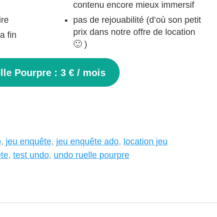
contenu encore mieux immersif
ire
pas de rejouabilité (d’où son petit
prix dans notre offre de location
a fin
🙂 )
le Pourpre : 3 € / mois
o
,
jeu enquête
,
jeu enquête ado
,
location jeu
ête
,
test undo
,
undo ruelle pourpre