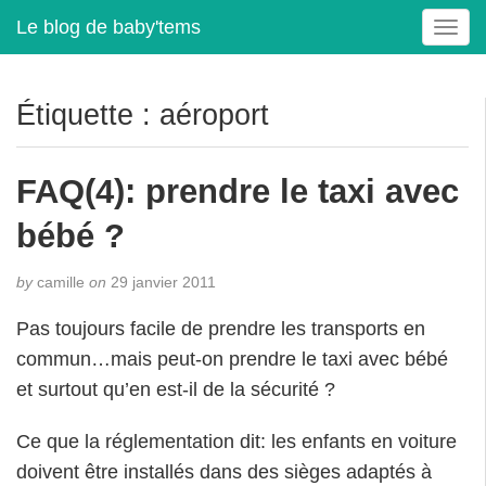
Le blog de baby'tems
T
o
g
g
Étiquette :
aéroport
l
e
n
FAQ(4): prendre le taxi avec
a
v
bébé ?
i
g
by
camille
on
29 janvier 2011
a
t
Pas toujours facile de prendre les transports en
i
commun…mais peut-on prendre le taxi avec bébé
o
et surtout qu’en est-il de la sécurité ?
n
Ce que la réglementation dit: les enfants en voiture
doivent être installés dans des sièges adaptés à