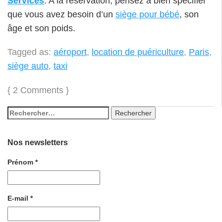
Services
. A la réservation, pensez à bien spécifier
que vous avez besoin d’un
siège pour bébé
, son
âge et son poids.
Tagged as:
aéroport
,
location de puériculture
,
Paris
,
siège auto
,
taxi
{
2 Comments
}
Nos newsletters
Prénom
*
E-mail
*