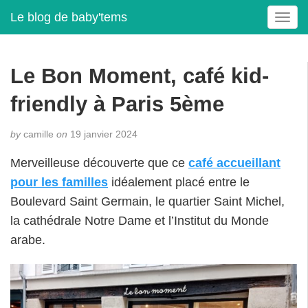
Le blog de baby'tems
T
o
g
g
Le Bon Moment, café kid-
l
e
friendly à Paris 5ème
n
a
by
camille
on
19 janvier 2024
v
i
Merveilleuse découverte que ce
café accueillant
g
pour les familles
idéalement placé entre le
a
t
Boulevard Saint Germain, le quartier Saint Michel,
i
la cathédrale Notre Dame et l’Institut du Monde
o
arabe.
n