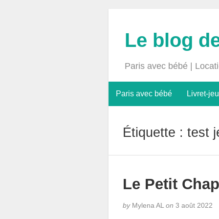
Le blog d
Paris avec bébé | Locat
Paris avec bébé
Livret-jeu
Étiquette :
test 
Le Petit Cha
by
Mylena AL
on
3 août 2022