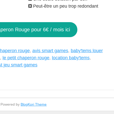
❎
Peut-être un peu trop redondant
peron Rouge pour 6€ / mois ici
 chaperon rouge
,
avis smart games
,
baby'tems louer
,
le petit chaperon rouge
,
location baby'tems
,
st jeu smart games
- Powered by
BlogKori Theme