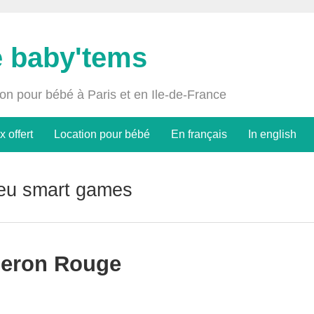
e baby'tems
ion pour bébé à Paris et en Ile-de-France
x offert
Location pour bébé
En français
In english
jeu smart games
peron Rouge