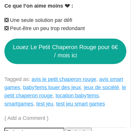
Ce que l’on aime moins 💔 :
❎
Une seule solution par défi
❎
Peut-être un peu trop redondant
Louez Le Petit Chaperon Rouge pour 6€
/ mois ici
Tagged as:
avis le petit chaperon rouge
,
avis smart
games
,
baby'tems louer des jeux
,
jeux de société
,
le
petit chaperon rouge
,
location baby'tems
,
smartgames
,
test jeu
,
test jeu smart games
{
Add a Comment
}