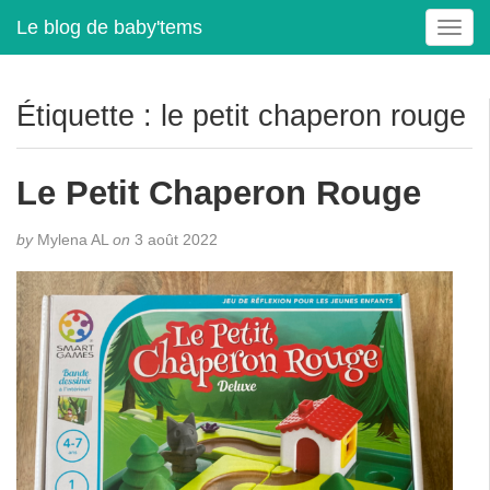
Le blog de baby'tems
T
o
g
g
Étiquette :
le petit chaperon rouge
l
e
n
Le Petit Chaperon Rouge
a
v
by
Mylena AL
on
3 août 2022
i
g
a
t
i
o
n