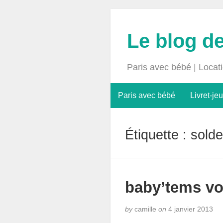
Le blog d
Paris avec bébé | Locat
Paris avec bébé
Livret-jeu
Étiquette :
sold
baby’tems vou
by
camille
on
4 janvier 2013