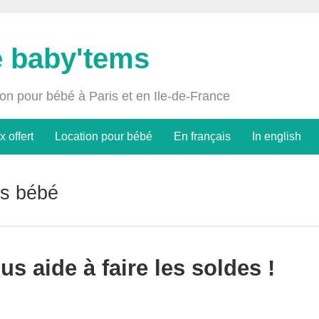
e baby'tems
ion pour bébé à Paris et en Ile-de-France
x offert
Location pour bébé
En français
In english
es bébé
s aide à faire les soldes !