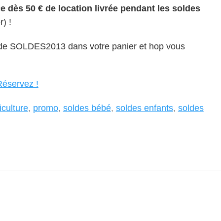
ce dès 50 € de location livrée pendant les soldes
r) !
ode SOLDES2013 dans votre panier et hop vous
Réservez !
iculture
,
promo
,
soldes bébé
,
soldes enfants
,
soldes