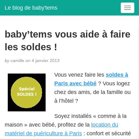
Le blog de baby'tems
T
o
g
g
baby’tems vous aide à faire
l
e
les soldes !
n
a
by
camille
on
4 janvier 2013
v
i
Vous venez faire les
soldes à
g
Paris avec bébé
? Vous logez
a
t
chez des amis, de la famille ou
i
à l’hôtel ?
o
n
Soyez installés « comme à la
maison » avec bébé, profitez de la
location du
matériel de puériculture à Paris
: confort et sécurité