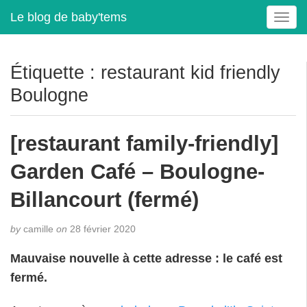
Le blog de baby'tems
T
o
g
g
Étiquette :
restaurant kid friendly
l
Boulogne
e
n
a
[restaurant family-friendly]
v
i
Garden Café – Boulogne-
g
a
Billancourt (fermé)
t
i
by
camille
on
28 février 2020
o
n
Mauvaise nouvelle à cette adresse : le café est
fermé.