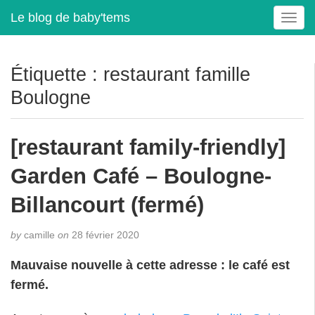
Le blog de baby'tems
T
o
g
g
Étiquette :
restaurant famille
l
Boulogne
e
n
a
[restaurant family-friendly]
v
i
Garden Café – Boulogne-
g
a
Billancourt (fermé)
t
i
by
camille
on
28 février 2020
o
n
Mauvaise nouvelle à cette adresse : le café est
fermé.