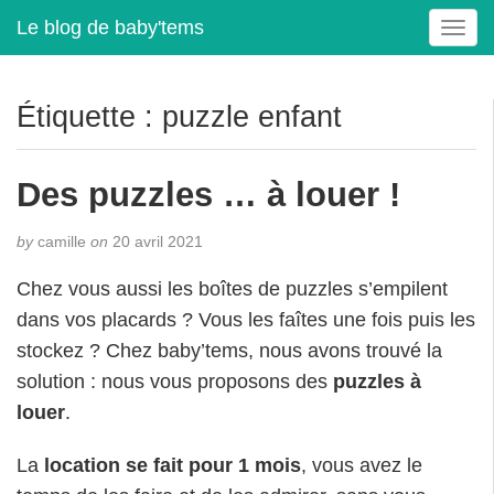
Le blog de baby'tems
T
o
g
g
Étiquette :
puzzle enfant
l
e
n
Des puzzles … à louer !
a
v
by
camille
on
20 avril 2021
i
g
Chez vous aussi les boîtes de puzzles s’empilent
a
dans vos placards ? Vous les faîtes une fois puis les
t
i
stockez ? Chez baby’tems, nous avons trouvé la
o
solution : nous vous proposons des
puzzles à
n
louer
.
La
location se fait pour 1 mois
, vous avez le