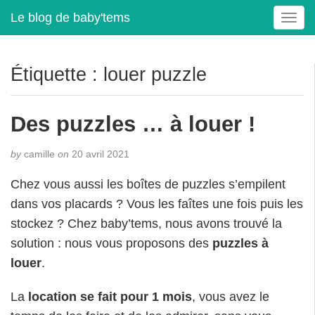
Le blog de baby'tems
T
o
g
g
Étiquette :
louer puzzle
l
e
n
Des puzzles … à louer !
a
v
by
camille
on
20 avril 2021
i
g
Chez vous aussi les boîtes de puzzles s’empilent
a
dans vos placards ? Vous les faîtes une fois puis les
t
i
stockez ? Chez baby’tems, nous avons trouvé la
o
solution : nous vous proposons des
puzzles à
n
louer
.
La
location se fait pour 1 mois
, vous avez le