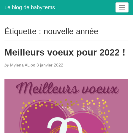
Le blog de baby'tems
T
o
g
g
Étiquette :
nouvelle année
l
e
n
Meilleurs voeux pour 2022 !
a
v
by
Mylena AL
on
3 janvier 2022
i
g
a
t
i
o
n