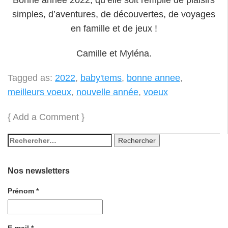
simples, d’aventures, de découvertes, de voyages
en famille et de jeux !
Camille et Myléna.
Tagged as:
2022
,
baby'tems
,
bonne annee
,
meilleurs voeux
,
nouvelle année
,
voeux
{
Add a Comment
}
Nos newsletters
Prénom
*