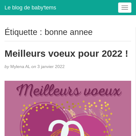
Le blog de baby'tems
T
o
g
g
Étiquette :
bonne annee
l
e
n
Meilleurs voeux pour 2022 !
a
v
by
Mylena AL
on
3 janvier 2022
i
g
a
t
i
o
n