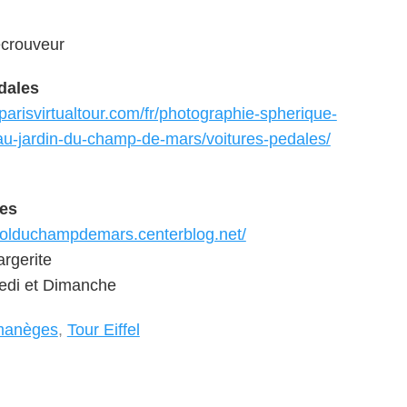
ecrouveur
dales
parisvirtualtour.com/fr/photographie-spherique-
u-jardin-du-champ-de-mars/voitures-pedales/
tes
gnolduchampdemars.centerblog.net/
argerite
edi et Dimanche
manèges
,
Tour Eiffel