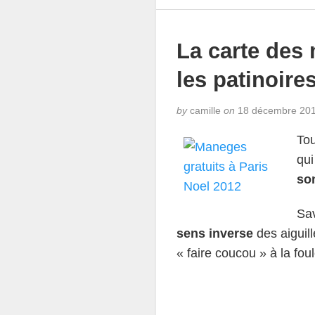
La carte des 
les patinoire
by
camille
on
18 décembre 20
Tou
qui
son
Sa
sens inverse
des aiguil
« faire coucou » à la fou