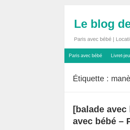
Le blog d
Paris avec bébé | Locat
Paris avec bébé
Livret-jeu
Étiquette :
manè
[balade avec
avec bébé – 