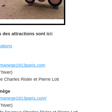
 des attractions sont ici:
mations
.manege1913paris.com
’hiver)
ue Charles Risler et Pierre Loti
anège
.manege1913paris.com/
’hiver)