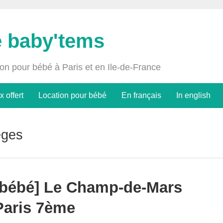
e baby'tems
ion pour bébé à Paris et en Ile-de-France
x offert
Location pour bébé
En français
In english
ges
 bébé] Le Champ-de-Mars
Paris 7ème