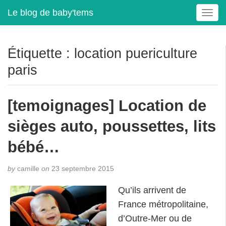
Le blog de baby'tems
T
o
g
g
Étiquette :
location puericulture
l
paris
e
n
a
[temoignages] Location de
v
i
sièges auto, poussettes, lits
g
a
bébé…
t
i
by
camille
on
23 septembre 2015
o
n
Qu’ils arrivent de
France métropolitaine,
d’Outre-Mer ou de