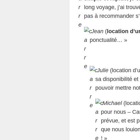
long voyage, j’ai trou
pas à recommander s’il
Jean
(
location d’u
ponctualité… »
Julie
(location d’
sa disponibilité e
pouvoir mettre not
Michael
(locati
pour nous – Cam
prévue, et est
que nous louio
! »