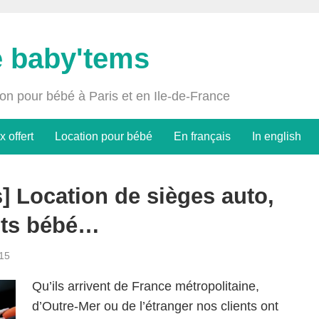
e baby'tems
ion pour bébé à Paris et en Ile-de-France
x offert
Location pour bébé
En français
In english
] Location de sièges auto,
lits bébé…
15
Qu’ils arrivent de France métropolitaine,
d’Outre-Mer ou de l’étranger nos clients ont