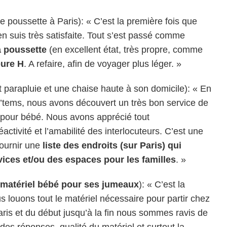
e poussette à Paris): « C’est la première fois que
j’en suis très satisfaite. Tout s’est passé comme
a poussette
(en excellent état, très propre, comme
eure H
. A refaire, afin de voyager plus léger. »
it parapluie et une chaise haute à son domicile): « En
y’tems, nous avons découvert un très bon service de
l pour bébé. Nous avons apprécié tout
éactivité et l’amabilité des interlocuteurs. C’est une
fournir une
liste des endroits (sur Paris) qui
ices et/ou des espaces pour les familles
. »
 matériel bébé pour ses jumeaux
): « C’est la
 louons tout le matériel nécessaire pour partir chez
ris et du début jusqu’à la fin nous sommes ravis de
 des réponses, qualité du matériel et surtout la