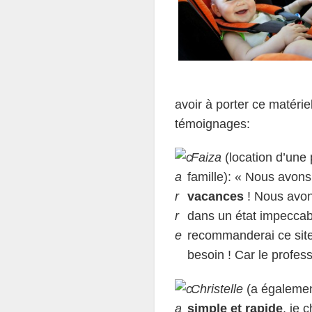
avoir à porter ce matérie
témoignages:
Faiza
(location d’une
famille): « Nous avon
vacances
! Nous avons
dans un état impeccable
recommanderai ce site 
besoin ! Car le profes
Christelle
(a égalemen
simple et rapide
, je 