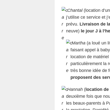
Chantal
(location d’un
j’utilise ce service et 
prévu.
Livraison de l
neuve)
le jour J à l’h
Martha
(a loué un l
faisant appel à bab
location de matérie
particulièrement la r
très bonne idée de 
proposent des serv
Hannah
(
location de
deuxième fois que nous
les beaux-parents à Pa
la prestation. Rapidité