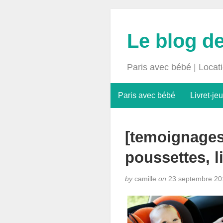
Le blog d
Paris avec bébé | Locat
Paris avec bébé
Livret-jeu
[temoignages
poussettes, 
by
camille
on
23 septembre 20