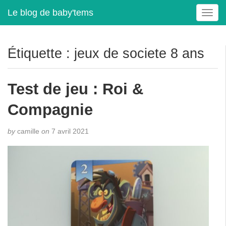
Le blog de baby'tems
T
o
g
g
Étiquette :
jeux de societe 8 ans
l
e
n
Test de jeu : Roi &
a
v
Compagnie
i
g
by
camille
on
7 avril 2021
a
t
i
o
n