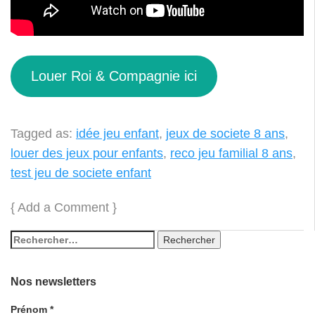
Louer Roi & Compagnie ici
Tagged as:
idée jeu enfant
,
jeux de societe 8 ans
,
louer des jeux pour enfants
,
reco jeu familial 8 ans
,
test jeu de societe enfant
{
Add a Comment
}
Nos newsletters
Prénom
*