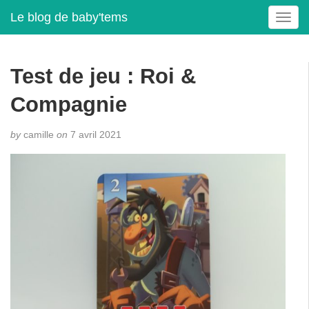
Le blog de baby'tems
T
o
g
g
Test de jeu : Roi &
l
e
Compagnie
n
a
by
camille
on
7 avril 2021
v
i
g
a
t
i
o
n