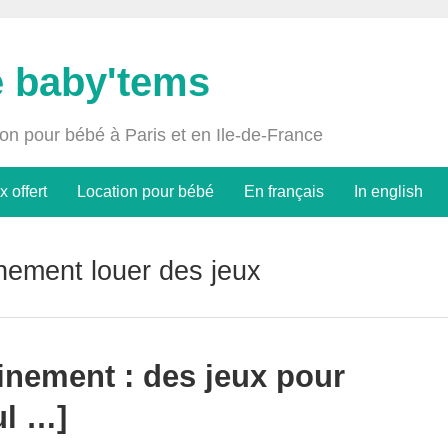
e baby'tems
ion pour bébé à Paris et en Ile-de-France
x offert
Location pour bébé
En français
In english
nement louer des jeux
inement : des jeux pour
ul …]