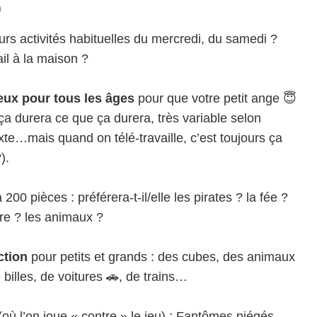
0
urs activités habituelles du mercredi, du samedi ?
ail à la maison ?
jeux pour tous les âges
pour que votre petit ange 😇
ça durera ce que ça durera, très variable selon
texte…mais quand on télé-travaille, c’est toujours ça
).
 200 pièces : préférera-t-il/elle les pirates ? la fée ?
stre ? les animaux ?
ction
pour petits et grands : des cubes, des animaux
 billes, de voitures 🚗, de trains…
où l’on joue « contre » le jeu) : Fantômes piégés,