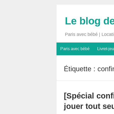
Le blog d
Paris avec bébé | Locat
Paris avec bébé
Livret-jeu
Étiquette :
confi
[Spécial conf
jouer tout se