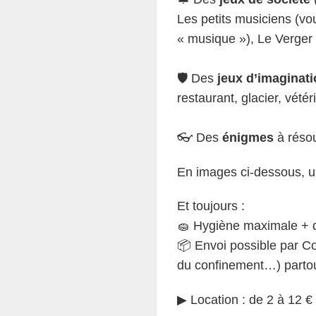
Les petits musiciens (vo
« musique »), Le Verger
🛡 Des
jeux d’imaginat
restaurant, glacier, vété
👓 Des
énigmes
à réso
En images ci-dessous, u
Et toujours :
🧽 Hygiène maximale + qu
📦 Envoi possible par C
du confinement…) partou
▶ Location : de 2 à 12 €