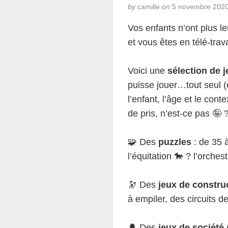
by
camille
on
5 novembre 202
Vos enfants n’ont plus le
et vous êtes en télé-trav
Voici une
sélection de 
puisse jouer…tout seul (
l’enfant, l’âge et le con
de pris, n’est-ce pas 🤪 ?
🧩 Des
puzzles
: de 35 à
l’équitation 🐎 ? l’orche
🔭 Des
jeux de constru
à empiler, des circuits de
🔔 Des
jeux de société
(