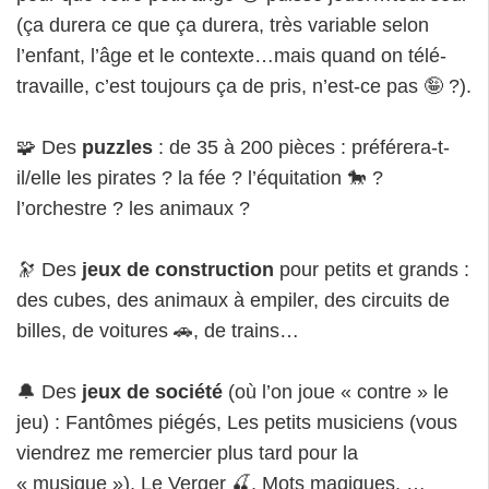
(ça durera ce que ça durera, très variable selon
l’enfant, l’âge et le contexte…mais quand on télé-
travaille, c’est toujours ça de pris, n’est-ce pas 🤪 ?).
🧩 Des
puzzles
: de 35 à 200 pièces : préférera-t-
il/elle les pirates ? la fée ? l’équitation 🐎 ?
l’orchestre ? les animaux ?
🔭 Des
jeux de construction
pour petits et grands :
des cubes, des animaux à empiler, des circuits de
billes, de voitures 🚗, de trains…
🔔 Des
jeux de société
(où l’on joue « contre » le
jeu) : Fantômes piégés, Les petits musiciens (vous
viendrez me remercier plus tard pour la
« musique »), Le Verger 🍒, Mots magiques, …