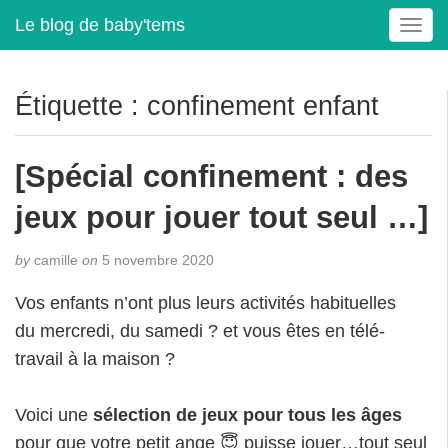
Le blog de baby'tems
T
o
g
g
Étiquette :
confinement enfant
l
e
n
[Spécial confinement : des
a
v
jeux pour jouer tout seul …]
i
g
by
camille
on
5 novembre 2020
a
t
Vos enfants n’ont plus leurs activités habituelles
i
du mercredi, du samedi ? et vous êtes en télé-
o
travail à la maison ?
n
Voici une
sélection de jeux pour tous les âges
pour que votre petit ange 😇 puisse jouer…tout seul