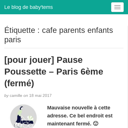
Le blog de baby'tems
T
o
g
g
Étiquette :
cafe parents enfants
l
paris
e
n
a
[pour jouer] Pause
v
i
Poussette – Paris 6ème
g
a
(fermé)
t
i
by
camille
on
18 mai 2017
o
n
Mauvaise nouvelle à cette
adresse. Ce bel endroit est
maintenant fermé. 🙁