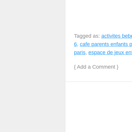
Tagged as:
activites beb
6
,
cafe parents enfants p
paris
,
espace de jeux enf
{
Add a Comment
}