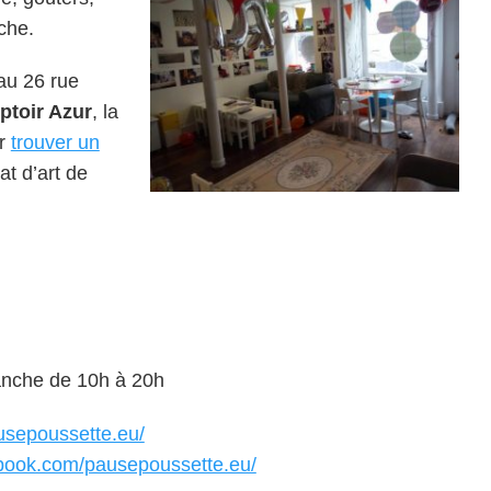
che.
au 26 rue
toir Azur
, la
ur
trouver un
at d’art de
anche de 10h à 20h
usepoussette.eu/
ebook.com/pausepoussette.eu/