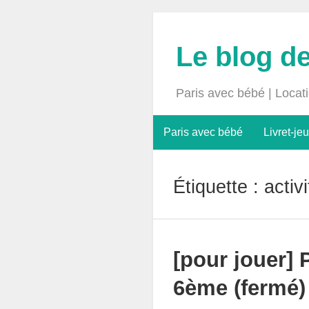
Le blog d
Paris avec bébé | Locat
Paris avec bébé
Livret-jeu
Étiquette :
activ
[pour jouer] 
6ème (fermé)