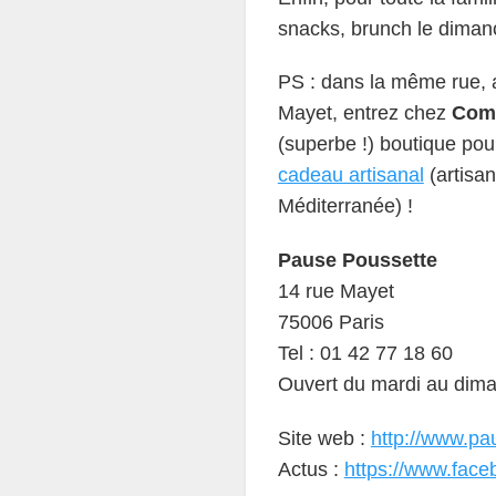
snacks, brunch le diman
PS : dans la même rue, 
Mayet, entrez chez
Comp
(superbe !) boutique po
cadeau artisanal
(artisan
Méditerranée) !
Pause Poussette
14 rue Mayet
75006 Paris
Tel : 01 42 77 18 60
Ouvert du mardi au dim
Site web :
http://www.pa
Actus :
https://www.fac