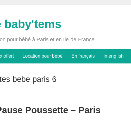
e baby'tems
ion pour bébé à Paris et en Ile-de-France
x offert
Location pour bébé
En français
In english
ites bebe paris 6
Pause Poussette – Paris