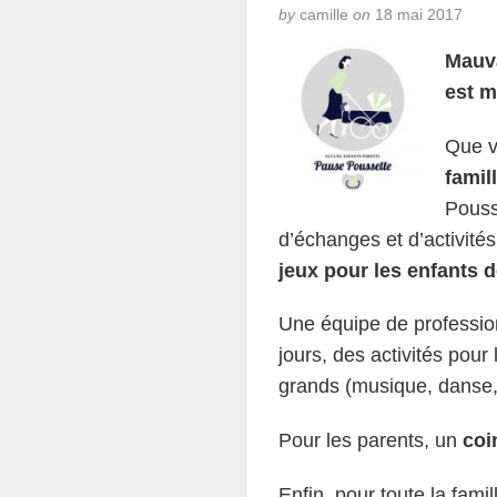
by
camille
on
18 mai 2017
Mauva
est m
Que 
famil
Pouss
d’échanges et d’activités
jeux pour les enfants d
Une équipe de profession
jours, des activités pour l
grands (musique, danse,
Pour les parents, un
coi
Enfin, pour toute la famil