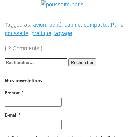
Tagged as:
avion
,
bébé
,
cabine
,
compacte
,
Paris
,
poussette
,
pratique
,
voyage
{
2 Comments
}
Nos newsletters
Prénom
*
E-mail
*