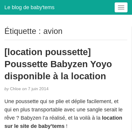
Le blog de baby'tems
T
o
g
g
Étiquette :
avion
l
e
n
[location poussette]
a
v
Poussette Babyzen Yoyo
i
g
disponible à la location
a
t
by
Chloe
on
7 juin 2014
i
o
Une poussette qui se plie et déplie facilement, et
n
qui en plus transportable avec une sangle serait le
rêve ? Babyzen l’a réalisé, et la voilà à la
location
sur le site de baby’tems
!