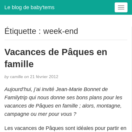
Le blog de baby'tems
T
o
g
g
Étiquette :
week-end
l
e
n
Vacances de Pâques en
a
v
famille
i
g
by
camille
on
21 février 2012
a
t
Aujourd’hui, j’ai invité Jean-Marie Bonnet de
i
Familytrip qui nous donne ses bons plans pour les
o
vacances de Pâques en famille ; alors, montagne,
n
campagne ou mer pour vous ?
Les vacances de Pâques sont idéales pour partir en