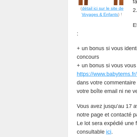
fa
(
détail ici sur le site de
2
Voyages & Enfants
) !
E
:
+ un bonus si vous identi
concours
+ un bonus si vous vous i
https://www.babytems.fr/
dans votre commentaire
votre boîte email ni ne 
Vous avez jusqu’au 17 av
notre page et contacté p
Le lot sera expédié une 
consultable
ici
.