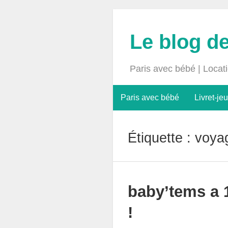
Le blog d
Paris avec bébé | Locat
Paris avec bébé
Livret-jeu
Étiquette :
voya
baby’tems a 
!