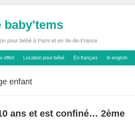
e baby'tems
ion pour bébé à Paris et en Ile-de-France
x offert
Location pour bébé
En français
In english
ge enfant
10 ans et est confiné… 2ème