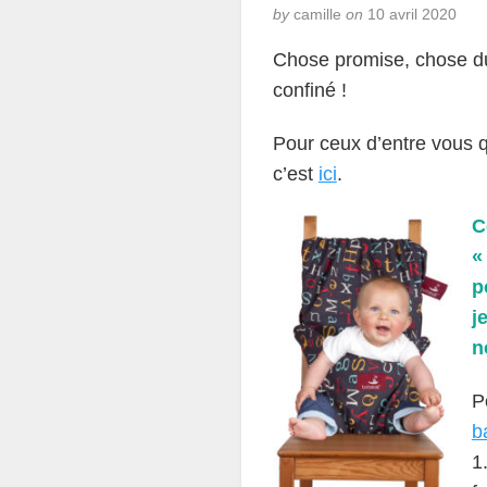
by
camille
on
10 avril 2020
Chose promise, chose d
confiné !
Pour ceux d’entre vous q
c’est
ici
.
C
«
p
j
n
P
b
1