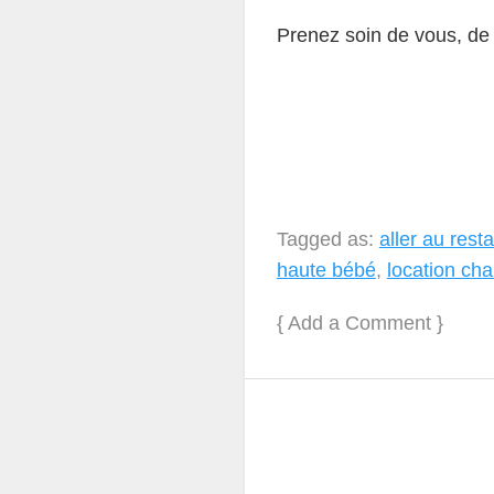
Prenez soin de vous, de 
Tagged as:
aller au res
haute bébé
,
location cha
{
Add a Comment
}