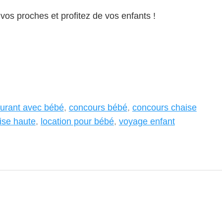
vos proches et profitez de vos enfants !
taurant avec bébé
,
concours bébé
,
concours chaise
ise haute
,
location pour bébé
,
voyage enfant