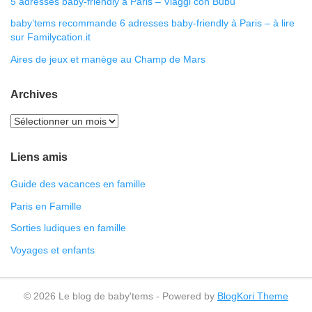
5 adresses baby-friendly à Paris – Viaggi con Bubu
baby’tems recommande 6 adresses baby-friendly à Paris – à lire
sur Familycation.it
Aires de jeux et manège au Champ de Mars
Archives
Liens amis
Guide des vacances en famille
Paris en Famille
Sorties ludiques en famille
Voyages et enfants
© 2026 Le blog de baby'tems - Powered by
BlogKori Theme