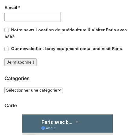
E-mail
*
Notre news Location de puériculture & visiter Paris avec
bébé
Our newsletter : baby equipment rental and visit Paris
Categories
Carte