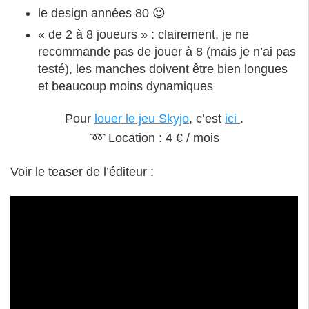
le design années 80 😉
« de 2 à 8 joueurs » : clairement, je ne
recommande pas de jouer à 8 (mais je n’ai pas
testé), les manches doivent être bien longues
et beaucoup moins dynamiques
Pour
louer le jeu Skyjo
, c’est
ici
.
➿ Location : 4 € / mois
Voir le teaser de l’éditeur :