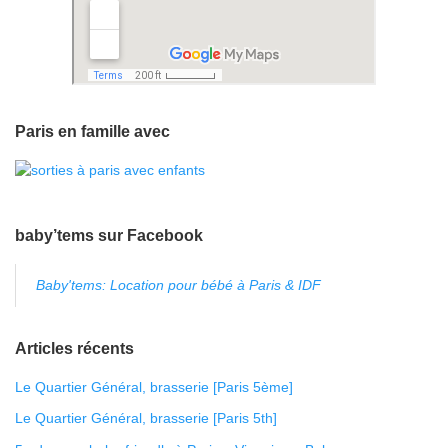
Paris en famille avec
baby’tems sur Facebook
Baby'tems: Location pour bébé à Paris & IDF
Articles récents
Le Quartier Général, brasserie [Paris 5ème]
Le Quartier Général, brasserie [Paris 5th]