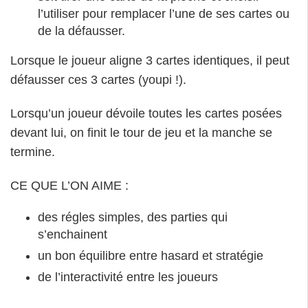
l’utiliser pour remplacer l’une de ses cartes ou
de la défausser.
Lorsque le joueur aligne 3 cartes identiques, il peut
défausser ces 3 cartes (youpi !).
Lorsqu’un joueur dévoile toutes les cartes posées
devant lui, on finit le tour de jeu et la manche se
termine.
CE QUE L’ON AIME :
des régles simples, des parties qui
s’enchainent
un bon équilibre entre hasard et stratégie
de l’interactivité entre les joueurs