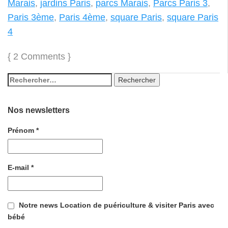
Marais
,
jardins Paris
,
parcs Marais
,
Parcs Paris 3
,
Paris 3ème
,
Paris 4ème
,
square Paris
,
square Paris
4
{
2 Comments
}
Nos newsletters
Prénom
*
E-mail
*
Notre news Location de puériculture & visiter Paris avec
bébé