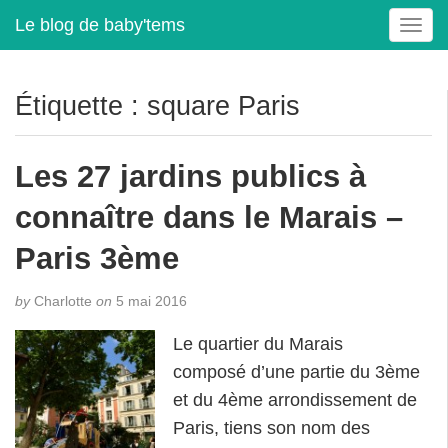
Le blog de baby'tems
T
o
g
g
Étiquette :
square Paris
l
e
n
Les 27 jardins publics à
a
v
connaître dans le Marais –
i
g
Paris 3ème
a
t
by
Charlotte
on
5 mai 2016
i
o
Le quartier du Marais
n
composé d’une partie du 3ème
et du 4ème arrondissement de
Paris, tiens son nom des