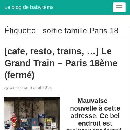
Le blog de baby'tems
T
o
g
g
Étiquette :
sortie famille Paris 18
l
e
n
[cafe, resto, trains, …] Le
a
v
Grand Train – Paris 18ème
i
g
(fermé)
a
t
by
camille
on
6 août 2016
i
o
Mauvaise
n
nouvelle à cette
adresse. Ce bel
endroit est