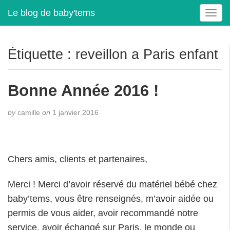
Le blog de baby'tems
T
o
g
g
Étiquette :
reveillon a Paris enfant
l
e
n
Bonne Année 2016 !
a
v
by
camille
on
1 janvier 2016
i
g
a
t
Chers amis, clients et partenaires,
i
o
Merci ! Merci d’avoir réservé du matériel bébé chez
n
baby’tems, vous être renseignés, m’avoir aidée ou
permis de vous aider, avoir recommandé notre
service, avoir échangé sur Paris, le monde ou