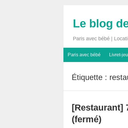
Le blog d
Paris avec bébé | Locat
Paris avec bébé
Livret-jeu
Étiquette :
resta
[Restaurant] 
(fermé)