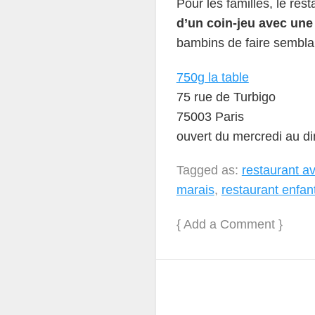
Pour les familles, le res
d’un coin-jeu avec une
bambins de faire semblan
750g la table
75 rue de Turbigo
75003 Paris
ouvert du mercredi au d
Tagged as:
restaurant a
marais
,
restaurant enfan
{
Add a Comment
}