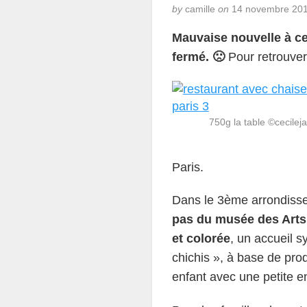
by
camille
on
14 novembre 20
Mauvaise nouvelle à ce
fermé. 🙁
Pour retrouve
750g la table ©cecileja
Paris.
Dans le 3ème arrondisse
pas du musée des Arts 
et colorée
, un accueil s
chichis », à base de prod
enfant avec une petite ent