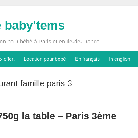
e baby'tems
ion pour bébé à Paris et en Ile-de-France
x offert
Location pour bébé
En français
In english
urant famille paris 3
750g la table – Paris 3ème