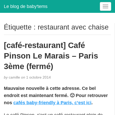
Le blog de baby'tems
T
o
g
g
Étiquette :
restaurant avec chaise
l
e
n
[café-restaurant] Café
a
v
Pinson Le Marais – Paris
i
g
3ème (fermé)
a
t
by
camille
on
1 octobre 2014
i
o
Mauvaise nouvelle à cette adresse. Ce bel
n
endroit est maintenant fermé. 🙁 Pour retrouver
nos
cafés baby-friendly à Paris, c’est ici
.