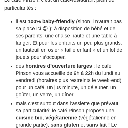
Le café Pinson, c’est un café-restaurant plein de
particularités :
il est
100% baby-friendly
(sinon il n’aurait pas
sa place ici 😉 ): à disposition de bébé et de
ses parents: une chaise haute et une table à
langer. Et pour les enfants un peu plus grands,
un fauteuil en osier « taille enfant » et un lot de
jouets pour s’occuper,
des
horaires d’ouverture larges
: le café
Pinson vous accueille de 9h à 22h du lundi au
vendredi (horaires plus restreints le week-end)
pour un café, un jus minute, un déjeuner, un
goûter, un verre, un dîner…
mais c’est surtout dans l’assiette que prévaut
sa particularité: le café Pinson propose une
cuisine bio
,
végétarienne
(végétalienne en
grande partie),
sans gluten
et
sans lait
! Le