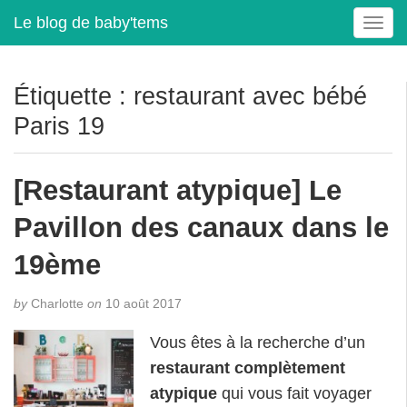
Le blog de baby'tems
T
o
g
g
Étiquette :
restaurant avec bébé
l
Paris 19
e
n
a
[Restaurant atypique] Le
v
i
Pavillon des canaux dans le
g
a
19ème
t
i
by
Charlotte
on
10 août 2017
o
n
Vous êtes à la recherche d’un
restaurant complètement
atypique
qui vous fait voyager