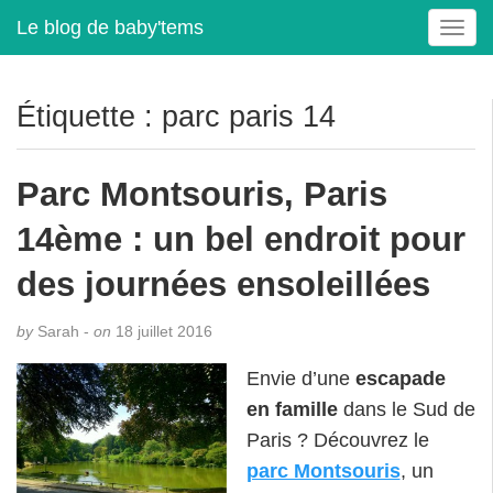
Le blog de baby'tems
T
o
g
g
Étiquette :
parc paris 14
l
e
n
Parc Montsouris, Paris
a
v
14ème : un bel endroit pour
i
g
des journées ensoleillées
a
t
by
Sarah -
on
18 juillet 2016
i
o
Envie d’une
escapade
n
en famille
dans le Sud de
Paris ? Découvrez le
parc Montsouris
, un